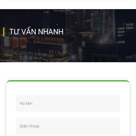
thuật nền sàn polyme, nền
sàn hardener, sơn silicon PU,
sơn dẫn tĩnh điện epoxy, sơn
phủ acrylic, sơn phủ epoxy
cát màu …..
TƯ VẤN NHANH
Họ tên
Điện thoại