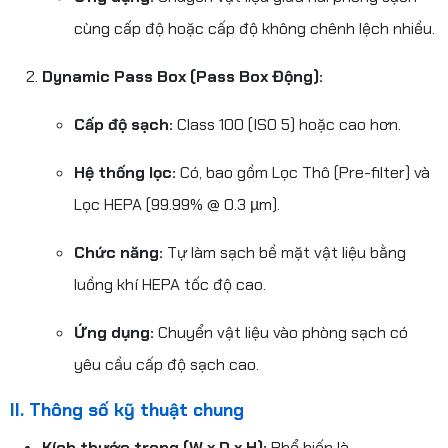
cùng cấp độ hoặc cấp độ không chênh lệch nhiều.
Dynamic Pass Box (Pass Box Động):
Cấp độ sạch:
Class 100 (ISO 5) hoặc cao hơn.
Hệ thống lọc:
Có, bao gồm Lọc Thô (Pre-filter) và
Lọc HEPA (99.99% @ 0.3 µm).
Chức năng:
Tự làm sạch bề mặt vật liệu bằng
luồng khí HEPA tốc độ cao.
Ứng dụng:
Chuyển vật liệu vào phòng sạch có
yêu cầu cấp độ sạch cao.
II. Thông số kỹ thuật chung
Kích thước trong (W x D x H):
Phổ biến là