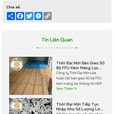
Chia sẻ:
Share
Facebook
Twitter
Messenger
Copy
Link
Tin Liên Quan
Thời Đại Mới Bàn Giao 50
Bộ FFU Kèm Màng Lọc
HEPA Và Tiếp Nhận
Công ty Thời Đại Mới vừa
Container Hàng Mới Tại
hoàn tất bàn giao 50 bộ FFU
Kho Bắc Ninh
kèm màng lọc không khí HEPA
đến công trình của khách
Xem Thêm
hàng, đảm bảo đúng tiến độ
và chất lượng. Cùng ngày,
Thời Đại Mới Tiếp Tục
công ty cũng tiếp nhận
Nhập Kho Số Lượng Lớn
container hàng mới tại kho
Ống Gió Mềm Lá Nhôm
Để đáp ứng nhu cầu thi công
Bắc Ninh, bổ sung đa dạng
Mỏng
các hệ thống HVAC, thông gió
thiết bị và vật tư phòng sạch.