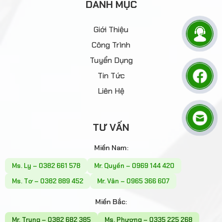
Giới Thiệu
Công Trình
Tuyển Dụng
Tin Tức
Liên Hệ
TƯ VẤN
Miền Nam:
Ms. Ly – 0382 661 578
Mr. Quyền – 0969 144 420
Ms. Tơ – 0382 889 452
Mr. Vân – 0965 366 607
Miền Bắc:
Mr. Trung – 0382 682 385
Ms. Phương – 0335 225 268
Ms. Linh – 0336 385 268
Ms. Diệu – 0332 776 989