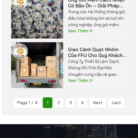
Chống Cháy, Giữ Nhiệt
Trong các hệ thống thông gió,
rộng rãi trong các ngành thực
Hiệu Quả Cho Công Trình
điều hòa không khí và hút khí
phẩm, điện tử, dược phẩm,
công nghiệp, ống gió mềm
mỹ phẩm và sản xuất công
cách nhiệt có bảo ôn là vật tư
Xem Thêm
nghệ cao.
không thể thiếu giúp tối ưu
hiệu quả vận hành, hạn chế
Giao Cánh Quạt Nhôm
thất thoát nhiệt và đảm bảo
Của FFU Cho Quý Khách
an toàn cho công trình.
Hàng
Công Ty Thiết Bị Làm Sạch
Không Khí Thời Đại Mới
chuyên cung cấp và giao
cánh quạt nhôm FFU (Fan
Xem Thêm
Filter Unit) cho Quý khách
hàng là nhà máy, phòng sạch,
khu sản xuất điện tử, thực
Page 1 / 4
1
2
3
4
Next
Last
phẩm, dược phẩm và công
nghệ cao trên toàn quốc.