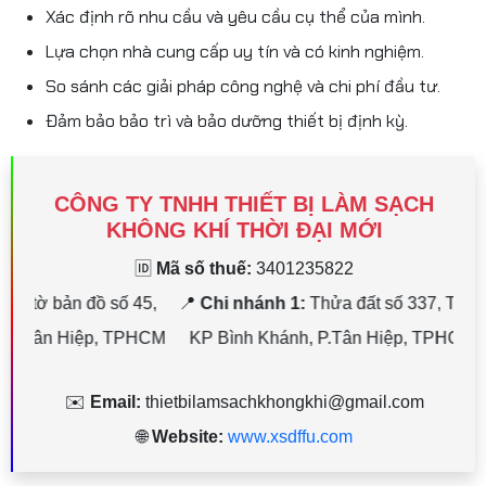
Xác định rõ nhu cầu và yêu cầu cụ thể của mình.
Lựa chọn nhà cung cấp uy tín và có kinh nghiệm.
So sánh các giải pháp công nghệ và chi phí đầu tư.
Đảm bảo bảo trì và bảo dưỡng thiết bị định kỳ.
CÔNG TY TNHH THIẾT BỊ LÀM SẠCH
KHÔNG KHÍ THỜI ĐẠI MỚI
🆔
Mã số thuế:
3401235822
45,
📍
Chi nhánh 1:
Thửa đất số 337, Tờ bản đồ số 33,
📍
C
PHCM
KP Bình Khánh, P.Tân Hiệp, TPHCM
🔗 Bản đồ
Dư
✉️
Email:
thietbilamsachkhongkhi@gmail.com
🌐
Website:
www.xsdffu.com