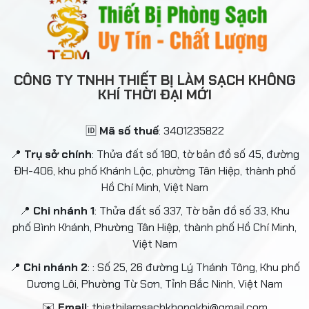
CÔNG TY TNHH THIẾT BỊ LÀM SẠCH KHÔNG
KHÍ THỜI ĐẠI MỚI
🆔
Mã số thuế
: 3401235822
📍
Trụ sở chính
: Thửa đất số 180, tờ bản đồ số 45, đường
ĐH-406, khu phố Khánh Lộc, phường Tân Hiệp, thành phố
Hồ Chí Minh, Việt Nam
📍
Chi nhánh 1
: Thửa đất số 337, Tờ bản đồ số 33, Khu
phố Bình Khánh, Phường Tân Hiệp, thành phố Hồ Chí Minh,
Việt Nam
📍
Chi nhánh 2
: : Số 25, 26 đường Lý Thánh Tông, Khu phố
Dương Lôi, Phường Từ Sơn, Tỉnh Bắc Ninh, Việt Nam
✉️
Email
: thietbilamsachkhongkhi@gmail.com