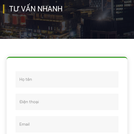
TƯ VẤN NHANH
Họ tên
Điện thoại
Email