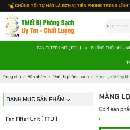
CHÚNG TÔI TỰ HÀO LÀ ĐƠN VỊ TIÊN PHONG TRONG LĨNH VỰC C
FAN FILTER UNIT ( FFU )
BUỒNG THỔI KHÍ - A
T
Trang chủ
Sản phẩm
Thiết bị phòng sạch
Màng lọc không kh
MÀNG LỌ
DANH MỤC SẢN PHẨM
Có 4 sản ph
Fan Filter Unit ( FFU )