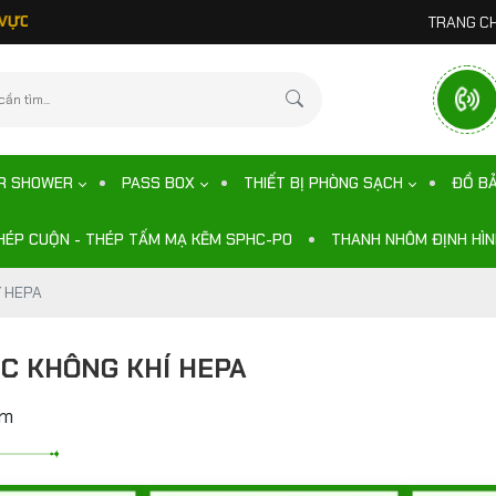
UNG CẤP CÁC THIẾT BỊ LÀM SẠCH KHÔNG KHÍ HIỆN ĐẠI, MANG ĐẾ
TRANG C
IR SHOWER
PASS BOX
THIẾT BỊ PHÒNG SẠCH
ĐỒ B
HÉP CUỘN - THÉP TẤM MẠ KẼM SPHC-PO
THANH NHÔM ĐỊNH HÌ
í HEPA
C KHÔNG KHÍ HEPA
ẩm