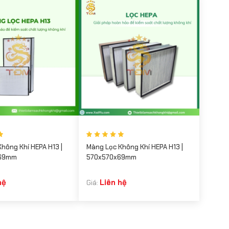
hông Khí HEPA H13 |
Màng Lọc Không Khí HEPA H13 |
x69mm
570x570x69mm
hệ
Liên hệ
Giá: