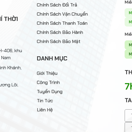
Miề
Chính Sách Đổi Trả
M
Chính Sách Vận Chuyển
Í THỜI
M
Chính Sách Thanh Toán
Chính Sách Bảo Hành
Miề
Chính Sách Bảo Mật
M
ĐH-406, khu
M
t Nam
DANH MỤC
ình Khánh,
TH
Giới Thiệu
Công Trình
7
ương Lôi,
Tuyển Dụng
TA
Tin Tức
Liên Hệ