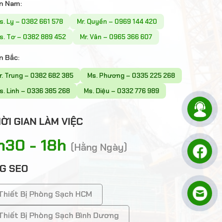
n Nam:
s. Ly – 0382 661 578
Mr. Quyền – 0969 144 420
s. Tơ – 0382 889 452
Mr. Vân – 0965 366 607
n Bắc:
r. Trung – 0382 682 385
Ms. Phương – 0335 225 268
s. Linh – 0336 385 268
Ms. Diệu – 0332 776 989
ỜI GIAN LÀM VIỆC
h30 - 18h
(Hằng Ngày)
G SEO
Thiết Bị Phòng Sạch HCM
Thiết Bị Phòng Sạch Bình Dương