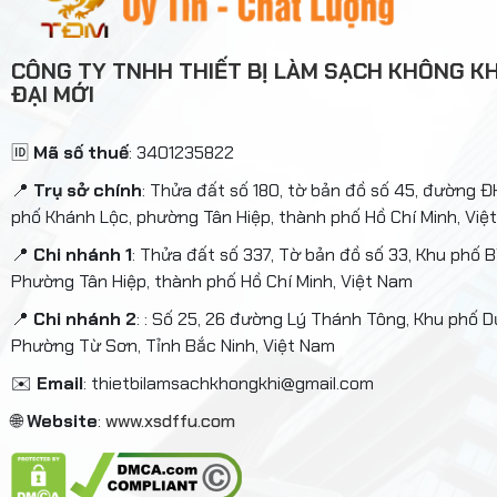
CÔNG TY TNHH THIẾT BỊ LÀM SẠCH KHÔNG KH
ĐẠI MỚI
🆔
Mã số thuế
: 3401235822
📍
Trụ sở chính
: Thửa đất số 180, tờ bản đồ số 45, đường 
phố Khánh Lộc, phường Tân Hiệp, thành phố Hồ Chí Minh, Việ
📍
Chi nhánh 1
: Thửa đất số 337, Tờ bản đồ số 33, Khu phố B
Phường Tân Hiệp, thành phố Hồ Chí Minh, Việt Nam
📍
Chi nhánh 2
: : Số 25, 26 đường Lý Thánh Tông, Khu phố D
Phường Từ Sơn, Tỉnh Bắc Ninh, Việt Nam
✉️
Email
: thietbilamsachkhongkhi@gmail.com
🌐
Website
:
www.xsdffu.com