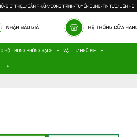
N GIẢI PHÁP BẢO VỆ SỨC KHỎE TỐI ƯU CHO KHÁCH HÀNG.
HỦ
/
GIỚI THIỆU
/
SẢN PHẨM
/
CÔNG TRÌNH
/
TUYỂN DỤNG
/
TIN TỨC
/
LIÊN HỆ
NHẬN BÁO GIÁ
HỆ THỐNG CỬA HÀN
ẢO HỘ TRONG PHÒNG SẠCH
VẬT TƯ NGŨ KIM
NH