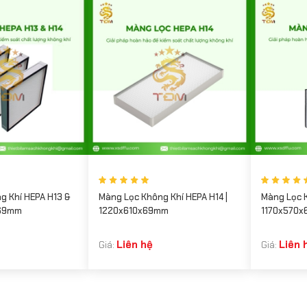
g Khí HEPA H13 &
Màng Lọc Không Khí HEPA H14 |
Màng Lọc K
x69mm
1220x610x69mm
1170x570
Liên hệ
Liên 
Giá:
Giá: