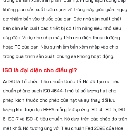
trùng để sản xuất sản phẩm của họ. Phòng sạch cung cấp
không gian sản xuất siêu sạch vô trùng này giúp giảm nguy
cơ nhiễm bẩn vào thuốc của bạn. Các nhà sản xuất chất
bán dẫn sản xuất các thiết bị có tính năng siêu nhỏ siêu
dày đặc. Ví dụ như chip máy tính cho điện thoại di động
hoặc PC của bạn. Nếu sự nhiễm bẩn xâm nhập vào chip
trong quá trình sản xuất, chúng sẽ không hoạt động.
ISO là đại diện cho điều gì?
A:
ISO là Tổ chức Tiêu chuẩn Quốc tế. Nó đã tạo ra Tiêu
chuẩn phòng sạch ISO 4644-1 mô tả số lượng hạt cho
phép, kích thước cho phép của hạt và sự thay đổi lưu
lượng khí được lọc HEPA mỗi giờ đáp ứng ISO-4, ISO-5, ISO-
6, ISO-7 và ISO -8 tiêu chuẩn. Nó dựa trên các phép đo trên
mét khối. Nó tương ứng với Tiêu chuẩn Fed 209E của Hoa