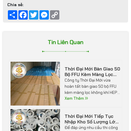
Chia sẻ:
Share
Facebook
Twitter
Messenger
Copy
Link
Tin Liên Quan
Thời Đại Mới Bàn Giao 50
Bộ FFU Kèm Màng Lọc
HEPA Và Tiếp Nhận
Công ty Thời Đại Mới vừa
Container Hàng Mới Tại
hoàn tất bàn giao 50 bộ FFU
Kho Bắc Ninh
kèm màng lọc không khí HEPA
đến công trình của khách
Xem Thêm
hàng, đảm bảo đúng tiến độ
và chất lượng. Cùng ngày,
Thời Đại Mới Tiếp Tục
công ty cũng tiếp nhận
Nhập Kho Số Lượng Lớn
container hàng mới tại kho
Ống Gió Mềm Lá Nhôm
Để đáp ứng nhu cầu thi công
Bắc Ninh, bổ sung đa dạng