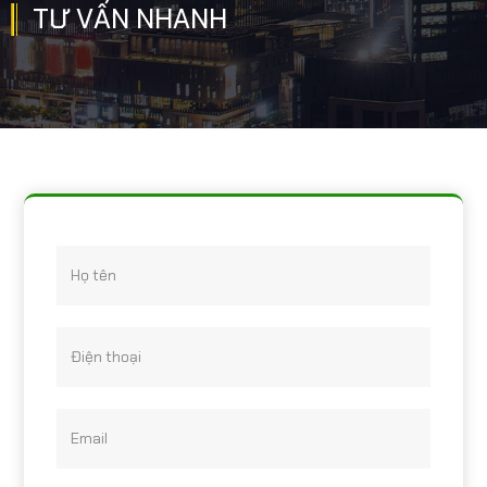
TƯ VẤN NHANH
Họ tên
Điện thoại
Email