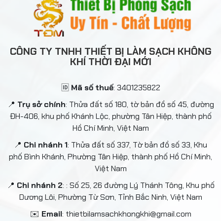
CÔNG TY TNHH THIẾT BỊ LÀM SẠCH KHÔNG
KHÍ THỜI ĐẠI MỚI
🆔
Mã số thuế
: 3401235822
📍
Trụ sở chính
: Thửa đất số 180, tờ bản đồ số 45, đường
ĐH-406, khu phố Khánh Lộc, phường Tân Hiệp, thành phố
Hồ Chí Minh, Việt Nam
📍
Chi nhánh 1
: Thửa đất số 337, Tờ bản đồ số 33, Khu
phố Bình Khánh, Phường Tân Hiệp, thành phố Hồ Chí Minh,
Việt Nam
📍
Chi nhánh 2
: : Số 25, 26 đường Lý Thánh Tông, Khu phố
Dương Lôi, Phường Từ Sơn, Tỉnh Bắc Ninh, Việt Nam
✉️
Email
: thietbilamsachkhongkhi@gmail.com