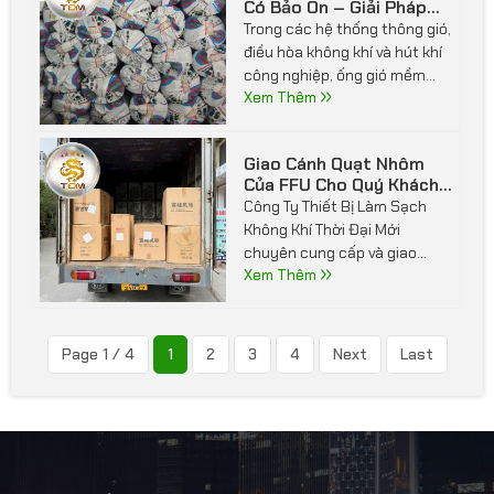
Có Bảo Ôn – Giải Pháp
việc. Thiết bị được ứng dụng
Chống Cháy, Giữ Nhiệt
Trong các hệ thống thông gió,
rộng rãi trong các ngành thực
Hiệu Quả Cho Công Trình
điều hòa không khí và hút khí
phẩm, điện tử, dược phẩm,
công nghiệp, ống gió mềm
mỹ phẩm và sản xuất công
cách nhiệt có bảo ôn là vật tư
Xem Thêm
nghệ cao.
không thể thiếu giúp tối ưu
hiệu quả vận hành, hạn chế
Giao Cánh Quạt Nhôm
thất thoát nhiệt và đảm bảo
Của FFU Cho Quý Khách
an toàn cho công trình.
Hàng
Công Ty Thiết Bị Làm Sạch
Không Khí Thời Đại Mới
chuyên cung cấp và giao
cánh quạt nhôm FFU (Fan
Xem Thêm
Filter Unit) cho Quý khách
hàng là nhà máy, phòng sạch,
khu sản xuất điện tử, thực
Page 1 / 4
1
2
3
4
Next
Last
phẩm, dược phẩm và công
nghệ cao trên toàn quốc.