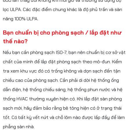
600 lần thay đổi không khí mỗi giờ và thường sử dụng bộ
lọc ULPA. Các đặc điểm chung khác là độ phủ trần và sàn
nâng 100% ULPA.
Bạn chuẩn bị cho phòng sạch / lắp đặt như
thế nào?
Nếu bạn cần phòng sạch ISO-7, bạn nên chuẩn bị cơ sở vật
chất của mình để lắp đặt phòng sạch theo mô-đun. Kiểm
tra xem khu vực đó có trống không và dọn sạch đến tận
chiều cao của phòng sạch. Cần phải di dời hệ thống ống
dẫn điện, hệ thống chiếu sáng, hệ thống phun nước và hệ
thống HVAC thường xuyên hiện có. Khi lắp đặt sàn phòng
sạch mới, hãy đảm bảo rằng bê tông hiện có ở trạng thái
tốt. Có bất kỳ vết nứt và chỗ lõm nào được lấp đầy để làm
phẳng sàn nhà.