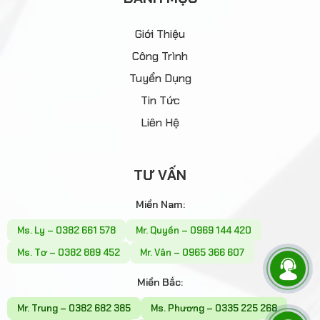
Giới Thiệu
Công Trình
Tuyển Dụng
Tin Tức
Liên Hệ
TƯ VẤN
Miền Nam:
Ms. Ly – 0382 661 578
Mr. Quyền – 0969 144 420
Ms. Tơ – 0382 889 452
Mr. Vân – 0965 366 607
Miền Bắc:
Mr. Trung – 0382 682 385
Ms. Phương – 0335 225 268