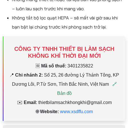
– luôn lau sạch trước khi mang vào.
Không tắt bộ lọc quạt HEPA – sẽ mất vài giờ sau khi
bạn bật lại chúng trước khi phòng sạch trở lại.
CÔNG TY TNHH THIẾT BỊ LÀM SẠCH
KHÔNG KHÍ THỜI ĐẠI MỚI
🆔
Mã số thuế:
3401235822
33,
📍
Chi nhánh 2:
Số 25, 26 đường Lý Thánh Tông, KP

đồ
Dương Lôi, P.Từ Sơn, Tỉnh Bắc Ninh, Việt Nam
🔗
đườ
Bản đồ
✉️
Email:
thietbilamsachkhongkhi@gmail.com
🌐
Website:
www.xsdffu.com