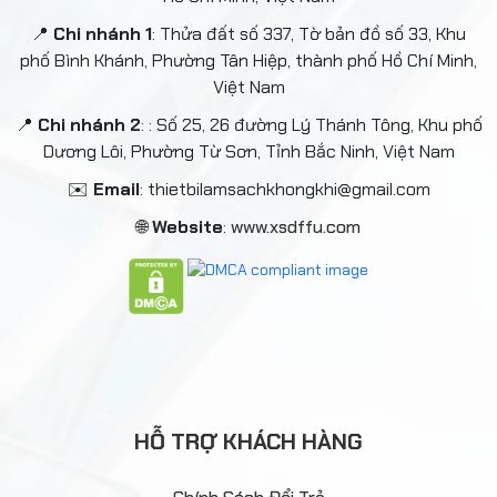
📍
Chi nhánh 1
: Thửa đất số 337, Tờ bản đồ số 33, Khu
phố Bình Khánh, Phường Tân Hiệp, thành phố Hồ Chí Minh,
Việt Nam
📍
Chi nhánh 2
: : Số 25, 26 đường Lý Thánh Tông, Khu phố
Dương Lôi, Phường Từ Sơn, Tỉnh Bắc Ninh, Việt Nam
✉️
Email
: thietbilamsachkhongkhi@gmail.com
🌐
Website
:
www.xsdffu.com
HỖ TRỢ KHÁCH HÀNG