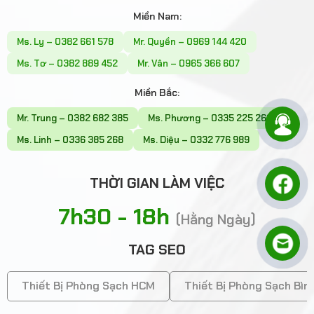
Miền Nam:
Ms. Ly – 0382 661 578
Mr. Quyền – 0969 144 420
Ms. Tơ – 0382 889 452
Mr. Vân – 0965 366 607
Miền Bắc:
Mr. Trung – 0382 682 385
Ms. Phương – 0335 225 268
Ms. Linh – 0336 385 268
Ms. Diệu – 0332 776 989
THỜI GIAN LÀM VIỆC
7h30 - 18h
(Hằng Ngày)
TAG SEO
Thiết Bị Phòng Sạch HCM
Thiết Bị Phòng Sạch Bì