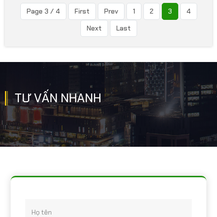
giữ vai trò không thể thiếu.
Page 3 / 4
First
Prev
1
2
3
4
Chính vì thế, đặc biệt là các
chủ cơ sở sản xuất sẽ hiểu
Next
Last
vấn đề này hơn ai hết. Hôm
nay chúng tôi sẽ giúp các bạn
hiểu rõ hơn về tầm quan
trọng của phòng sạch trong
công nghiệp.
TƯ VẤN NHANH
Họ tên