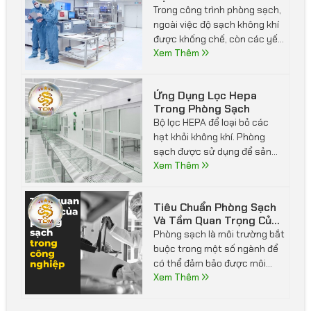
Dương), giúp doanh nghiệp có
Trong công trình phòng sạch,
và O2,..
cái nhìn tổng quan và đưa ra
ngoài việc độ sạch không khí
quyết định đầu tư hiệu quả.
được khống chế, còn các yếu
tố khác là độ ẩm phải điều
Xem Thêm
khiển ở mức đủ thấp, áp suất,
nhiệt độ… được duy trì ở mức
Ứng Dụng Lọc Hepa
độ thích hợp, đảm bảo vô
Trong Phòng Sạch
trùng. Vì thế, điều đầu tiên mà
Bộ lọc HEPA để loại bỏ các
mỗi người làm việc trong
hạt khỏi không khí. Phòng
phòng sạch, công trình phòng
sạch được sử dụng để sản
sạch đều phải tuân thủ đó là
xuất ở những nơi yêu cầu
Xem Thêm
các quy tắc an toàn lao động
mức độ sạch sẽ và vô trùng
để đảm bảo an toàn.
cao. Các ứng dụng phổ biến là
Tiêu Chuẩn Phòng Sạch
thiết bị y tế, sản xuất dược
Và Tầm Quan Trọng Của
phẩm và chất bán dẫn. FDA
Phòng Sạch Trong Công
Phòng sạch là môi trường bắt
quy định việc sử dụng các
Nghiệp
buộc trong một số ngành để
phòng sạch để tạo ra các nhà
có thể đảm bảo được môi
máy sản xuất đạt tiêu chuẩn
trường sản xuất đảm bảo an
Xem Thêm
GMP.
toàn. Đặc biệt trong lĩnh vực
công nghiệp thì phòng sạch