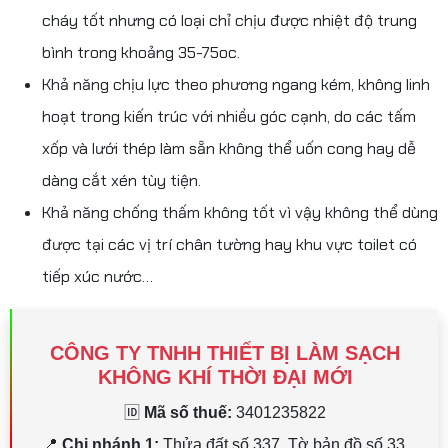
cháy tốt nhưng có loại chỉ chịu được nhiệt độ trung
bình trong khoảng 35-75oc.
Khả năng chịu lực theo phương ngang kém, không linh
hoạt trong kiến trúc với nhiều góc cạnh, do các tấm
xốp và lưới thép làm sẵn không thể uốn cong hay dễ
dàng cắt xén tùy tiện.
Khả năng chống thấm không tốt vì vậy không thể dùng
được tại các vị trí chân tường hay khu vực toilet có
tiếp xúc nước…
CÔNG TY TNHH THIẾT BỊ LÀM SẠCH
KHÔNG KHÍ THỜI ĐẠI MỚI
🆔
Mã số thuế:
3401235822
45,
📍
Chi nhánh 1:
Thửa đất số 337, Tờ bản đồ số 33,
📍
C