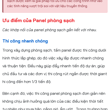
sạch được xem là giải pháp tối ưu cho các công trình nhờ vào
các tính năng vượt trội soi với vật liệu truyền thống.
Ưu điểm của Panel phòng sạch
Các khớp nối của panel phòng sạch gắn kết với nhau.
Thi công nhanh chóng
Trong xây dựng phòng sạch, tấm panel được thi công dưới
hình thức lắp ghép, do đó việc xây lắp được nhanh chóng
và thuận tiện. Điều này giúp đẩy nhanh tiến độ dự án, giúp
chủ đầu tư và các đơn vị thi công rút ngắn được thời giant
hi công đến hơn 1/3 tiến độ.
Bên cạnh đó, việc thi công panel phòng sạch đơn giản nên
không chịu ảnh hưởng quá lớn của các điều kiện thời tiết
tự nhiên như mưa bão, nắng gió, ẩm ướt,…Trong trường hợp