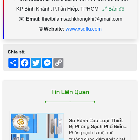
PHCM
KP Bình Khánh, P.Tân Hiệp, TPHCM
🔗 Bản đồ
Dư
✉️
Email:
thietbilamsachkhongkhi@gmail.com
🌐
Website:
www.xsdffu.com
Chia sẻ:
Share
Facebook
Twitter
Messenger
Copy
Link
Tin Liên Quan
So Sánh Các Loại Thiết
Bị Phòng Sạch Phổ Biến
Hiện Nay
Phòng sạch là một môi
trường được kiểm soát chặt