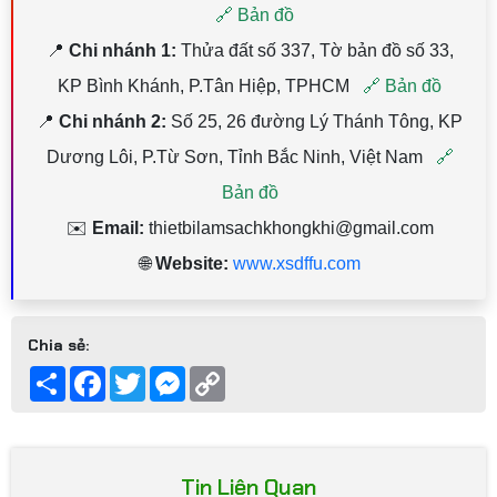
🔗 Bản đồ
📍
Chi nhánh 1:
Thửa đất số 337, Tờ bản đồ số 33,
KP Bình Khánh, P.Tân Hiệp, TPHCM
🔗 Bản đồ
📍
Chi nhánh 2:
Số 25, 26 đường Lý Thánh Tông, KP
Dương Lôi, P.Từ Sơn, Tỉnh Bắc Ninh, Việt Nam
🔗
Bản đồ
✉️
Email:
thietbilamsachkhongkhi@gmail.com
🌐
Website:
www.xsdffu.com
Chia sẻ:
Share
Facebook
Twitter
Messenger
Copy
Link
Tin Liên Quan