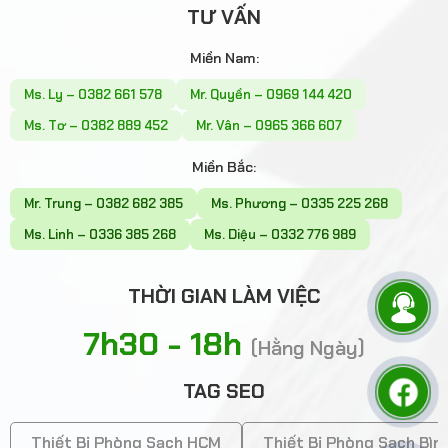
TƯ VẤN
Miền Nam:
Ms. Ly – 0382 661 578
Mr. Quyền – 0969 144 420
Ms. Tơ – 0382 889 452
Mr. Vân – 0965 366 607
Miền Bắc:
Mr. Trung – 0382 682 385
Ms. Phương – 0335 225 268
Ms. Linh – 0336 385 268
Ms. Diệu – 0332 776 989
THỜI GIAN LÀM VIỆC
7h30 - 18h
(Hằng Ngày)
TAG SEO
Thiết Bị Phòng Sạch HCM
Thiết Bị Phòng Sạch Bì