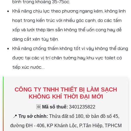
bình trong khoảng 35-75oc.
Khả năng chịu lực theo phương ngang kém, không linh
hoạt trong kiến trúc với nhiều góc cạnh, do các tấm
xốp và lưới thép làm sẵn không thể uốn cong hay dễ
dàng cắt xén tùy tiện.
Khả năng chống thấm không tốt vì vậy không thể dùng
được tại các vị trí chân tường hay khu vực toilet có
tiếp xúc nước…
CÔNG TY TNHH THIẾT BỊ LÀM SẠCH
KHÔNG KHÍ THỜI ĐẠI MỚI
🆔
Mã số thuế:
3401235822
📍
Trụ sở chính:
Thửa đất số 180, tờ bản đồ số 45,
đường ĐH - 406, KP Khánh Lộc, P.Tân Hiệp, TPHCM