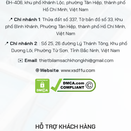
ĐH-406, khu phố Khánh Lộc, phường Tân Hiệp, thành phố
Hồ Chí Minh, Việt Nam
📍
Chi nhánh 1
: Thửa đất số 337, Tờ bản đồ số 33, Khu
phố Bình Khánh, Phường Tân Hiệp, thành phố Hồ Chí Minh,
Việt Nam
📍
Chi nhánh 2
: : Số 25, 26 đường Lý Thánh Tông, Khu phố
Dương Lôi, Phường Từ Sơn, Tỉnh Bắc Ninh, Việt Nam
✉️
Email
: thietbilamsachkhongkhi@gmail.com
🌐
Website
:
www.xsdffu.com
HỖ TRỢ KHÁCH HÀNG