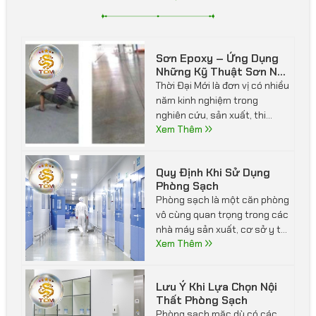
Sơn Epoxy – Ứng Dụng
Những Kỹ Thuật Sơn Nền
Nhà Xưởng
Thời Đại Mới là đơn vị có nhiều
năm kinh nghiệm trong
nghiên cứu, sản xuất, thi
công và kinh doanh về vật liệu
Xem Thêm
sơn epoxy cho nền nhà, nền
nhà xưởng, nhà kho, nhà để
Quy Định Khi Sử Dụng
xe…Chúng tôi có nhiều dự án
Phòng Sạch
thi công về sơn epoxy nền
Phòng sạch là một căn phòng
sàn phòng sạch nhà xưởng, in
vô cùng quan trọng trong các
trang trí nền bê tông nghệ
nhà máy sản xuất, cơ sở y tế,
thuật nền sàn polyme, nền
thí nghiệm,… Chính vì vậy, các
Xem Thêm
sàn hardener, sơn silicon PU,
yếu tố trong phòng sạch như
sơn dẫn tĩnh điện epoxy, sơn
độ ẩm, áp suất, nhiệt độ, độ
phủ acrylic, sơn phủ epoxy
Lưu Ý Khi Lựa Chọn Nội
sạch và nhiễm chéo luôn phải
cát màu …..
Thất Phòng Sạch
được kiểm soát một cách
Phòng sạch mặc dù có các