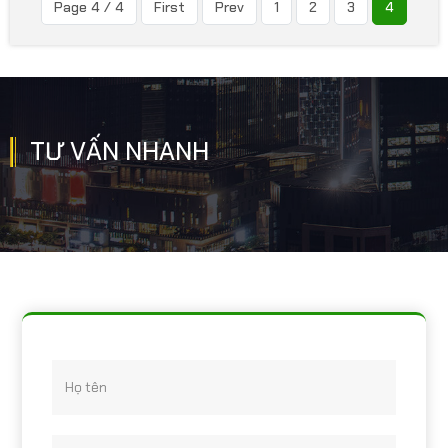
Page 4 / 4
First
Prev
1
2
3
4
TƯ VẤN NHANH
Họ tên