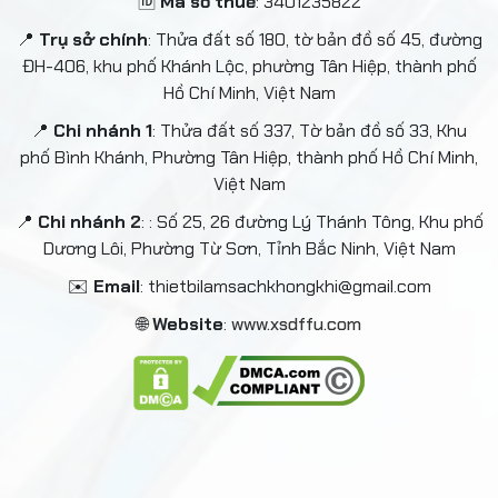
🆔
Mã số thuế
: 3401235822
📍
Trụ sở chính
: Thửa đất số 180, tờ bản đồ số 45, đường
ĐH-406, khu phố Khánh Lộc, phường Tân Hiệp, thành phố
Hồ Chí Minh, Việt Nam
📍
Chi nhánh 1
: Thửa đất số 337, Tờ bản đồ số 33, Khu
phố Bình Khánh, Phường Tân Hiệp, thành phố Hồ Chí Minh,
Việt Nam
📍
Chi nhánh 2
: : Số 25, 26 đường Lý Thánh Tông, Khu phố
Dương Lôi, Phường Từ Sơn, Tỉnh Bắc Ninh, Việt Nam
✉️
Email
: thietbilamsachkhongkhi@gmail.com
🌐
Website
:
www.xsdffu.com