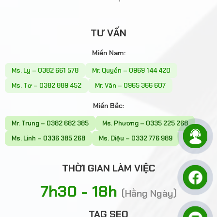
TƯ VẤN
Miền Nam:
Ms. Ly – 0382 661 578
Mr. Quyền – 0969 144 420
Ms. Tơ – 0382 889 452
Mr. Vân – 0965 366 607
Miền Bắc:
Mr. Trung – 0382 682 385
Ms. Phương – 0335 225 268
Ms. Linh – 0336 385 268
Ms. Diệu – 0332 776 989
THỜI GIAN LÀM VIỆC
7h30 - 18h
(Hằng Ngày)
TAG SEO