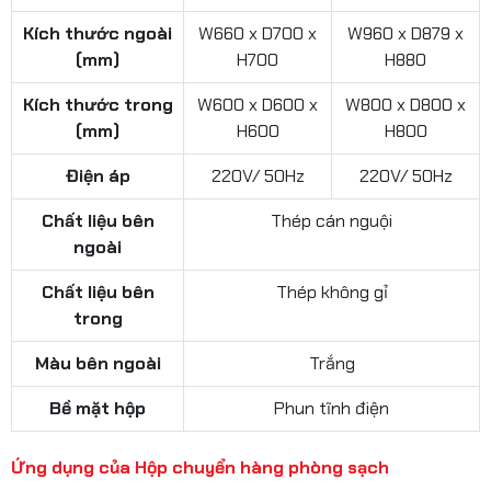
Kích thước ngoài
W660 x D700 x
W960 x D879 x
(mm)
H700
H880
Kích thước trong
W600 x D600 x
W800 x D800 x
(mm)
H600
H800
Điện áp
220V/ 50Hz
220V/ 50Hz
Chất liệu bên
Thép cán nguội
ngoài
Chất liệu bên
Thép không gỉ
trong
Màu bên ngoài
Trắng
Bề mặt hộp
Phun tĩnh điện
Ứng dụng của Hộp chuyển hàng phòng sạch