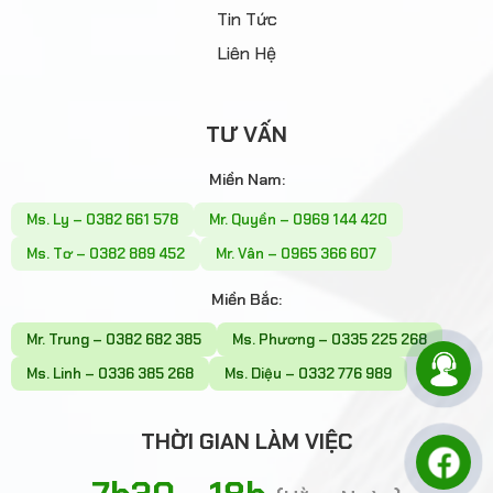
Tin Tức
Liên Hệ
TƯ VẤN
Miền Nam:
Ms. Ly – 0382 661 578
Mr. Quyền – 0969 144 420
Ms. Tơ – 0382 889 452
Mr. Vân – 0965 366 607
Miền Bắc:
Mr. Trung – 0382 682 385
Ms. Phương – 0335 225 268
Ms. Linh – 0336 385 268
Ms. Diệu – 0332 776 989
THỜI GIAN LÀM VIỆC