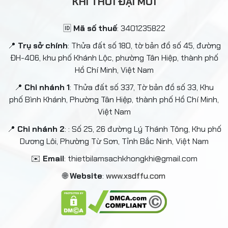
KHÍ THỜI ĐẠI MỚI
🆔
Mã số thuế
: 3401235822
📍
Trụ sở chính
: Thửa đất số 180, tờ bản đồ số 45, đường
ĐH-406, khu phố Khánh Lộc, phường Tân Hiệp, thành phố
Hồ Chí Minh, Việt Nam
📍
Chi nhánh 1
: Thửa đất số 337, Tờ bản đồ số 33, Khu
phố Bình Khánh, Phường Tân Hiệp, thành phố Hồ Chí Minh,
Việt Nam
📍
Chi nhánh 2
: : Số 25, 26 đường Lý Thánh Tông, Khu phố
Dương Lôi, Phường Từ Sơn, Tỉnh Bắc Ninh, Việt Nam
✉️
Email
: thietbilamsachkhongkhi@gmail.com
🌐
Website
:
www.xsdffu.com