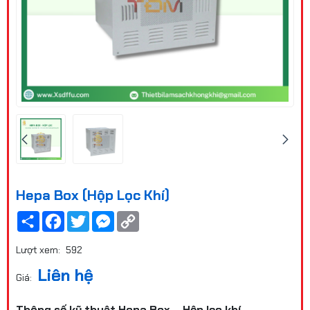
Hepa Box (Hộp Lọc Khí)
Share
Facebook
Twitter
Messenger
Copy
Link
Lượt xem:
592
Liên hệ
Giá:
Thông số kỹ thuật Hepa Box – Hộp lọc khí