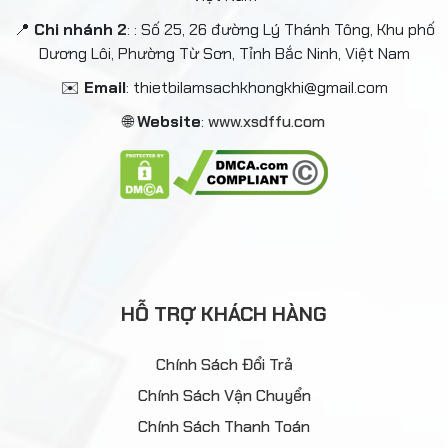
📍
Chi nhánh 2
: : Số 25, 26 đường Lý Thánh Tông, Khu phố
Dương Lôi, Phường Từ Sơn, Tỉnh Bắc Ninh, Việt Nam
✉️
Email
: thietbilamsachkhongkhi@gmail.com
🌐
Website
:
www.xsdffu.com
HỖ TRỢ KHÁCH HÀNG
Chính Sách Đổi Trả
Chính Sách Vận Chuyển
Chính Sách Thanh Toán