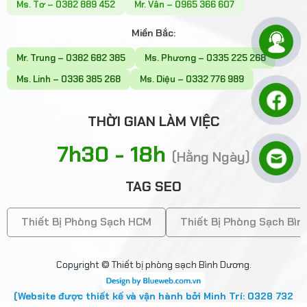
Ms. Tơ – 0382 889 452
Mr. Vân – 0965 366 607
Miền Bắc:
Mr. Trung – 0382 682 385
Ms. Phương – 0335 225 268
Ms. Linh – 0336 385 268
Ms. Diệu – 0332 776 989
THỜI GIAN LÀM VIỆC
7h30 - 18h
(Hằng Ngày)
TAG SEO
Thiết Bị Phòng Sạch HCM
Thiết Bị Phòng Sạch Bì
Copyright © Thiết bị phòng sạch Bình Dương.
(Website được thiết kế và vận hành bởi Minh Trí: 0328 732