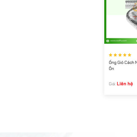
Ống Gió Cách 
Ôn
Liên hệ
Giá: