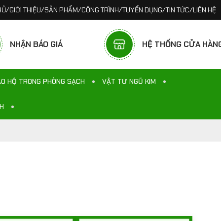
HỦ
/
GIỚI THIỆU
/
SẢN PHẨM
/
CÔNG TRÌNH
/
TUYỂN DỤNG
/
TIN TỨC
/
LIÊN HỆ
NHẬN BÁO GIÁ
HỆ THỐNG CỬA HÀN
ẢO HỘ TRONG PHÒNG SẠCH
VẬT TƯ NGŨ KIM
NH