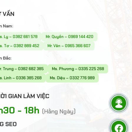
 VẤN
n Nam:
s. Ly – 0382 661 578
Mr. Quyền – 0969 144 420
s. Tơ – 0382 889 452
Mr. Vân – 0965 366 607
n Bắc:
r. Trung – 0382 682 385
Ms. Phương – 0335 225 268
s. Linh – 0336 385 268
Ms. Diệu – 0332 776 989
ỜI GIAN LÀM VIỆC
h30 - 18h
(Hằng Ngày)
G SEO