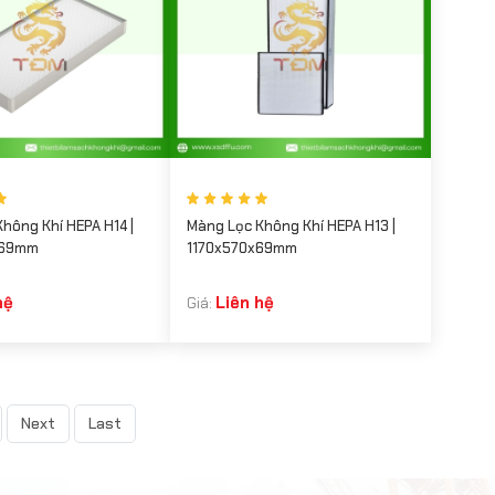
hông Khí HEPA H14 |
Màng Lọc Không Khí HEPA H13 |
x69mm
1170x570x69mm
hệ
Liên hệ
Giá:
Next
Last