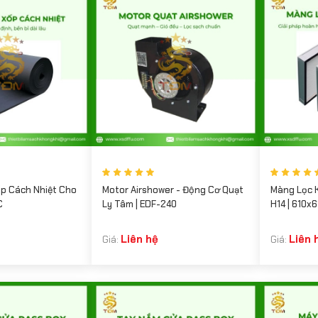
p Cách Nhiệt Cho
Motor Airshower - Động Cơ Quạt
Màng Lọc K
C
Ly Tâm | EDF-240
H14 | 610
Liên hệ
Liên 
Giá:
Giá: