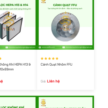
hông Khí HEPA H13 &
Cánh Quạt Nhôm FFU
x610x69mm
hệ
Liên hệ
Giá: