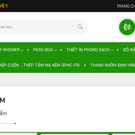
ỎE TỐI ƯU CHO KHÁCH HÀNG.
TRANG C
IR SHOWER
PASS BOX
THIẾT BỊ PHÒNG SẠCH
ĐỒ B
HÉP CUỘN - THÉP TẤM MẠ KẼM SPHC-PO
THANH NHÔM ĐỊNH HÌ
ẨM
hẩm