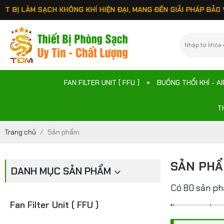
ẠCH KHÔNG KHÍ HIỆN ĐẠI, MANG ĐẾN GIẢI PHÁP BẢO VỆ SỨC KH
FAN FILTER UNIT ( FFU )
BUỒNG THỔI KHÍ - A
T
Trang chủ
Sản phẩm
SẢN PH
DANH MỤC SẢN PHẨM
Có 80 sản p
Fan Filter Unit ( FFU )