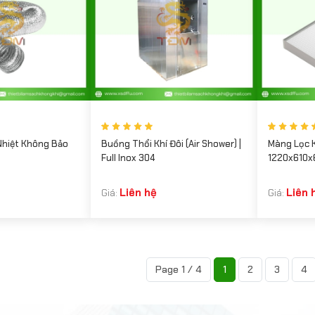
Nhiệt Không Bảo
Buồng Thổi Khí Đôi (Air Shower) |
Màng Lọc K
Full Inox 304
1220x610
Liên hệ
Liên 
Giá:
Giá:
Page 1 / 4
1
2
3
4