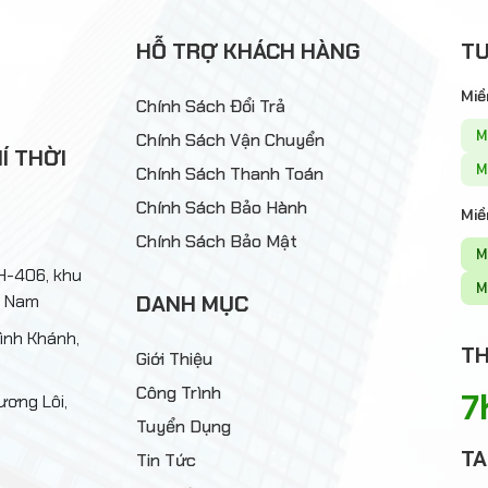
HỖ TRỢ KHÁCH HÀNG
TƯ
Miề
Chính Sách Đổi Trả
M
Chính Sách Vận Chuyển
Í THỜI
M
Chính Sách Thanh Toán
Chính Sách Bảo Hành
Miề
Chính Sách Bảo Mật
M
ĐH-406, khu
M
t Nam
DANH MỤC
ình Khánh,
TH
Giới Thiệu
Công Trình
7
ương Lôi,
Tuyển Dụng
TA
Tin Tức