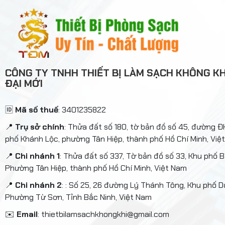
CÔNG TY TNHH THIẾT BỊ LÀM SẠCH KHÔNG KH
ĐẠI MỚI
🆔
Mã số thuế
: 3401235822
📍
Trụ sở chính
: Thửa đất số 180, tờ bản đồ số 45, đường 
phố Khánh Lộc, phường Tân Hiệp, thành phố Hồ Chí Minh, Việ
📍
Chi nhánh 1
: Thửa đất số 337, Tờ bản đồ số 33, Khu phố B
Phường Tân Hiệp, thành phố Hồ Chí Minh, Việt Nam
📍
Chi nhánh 2
: : Số 25, 26 đường Lý Thánh Tông, Khu phố D
Phường Từ Sơn, Tỉnh Bắc Ninh, Việt Nam
✉️
Email
: thietbilamsachkhongkhi@gmail.com