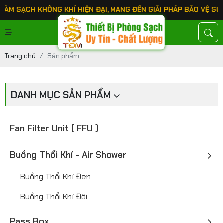
ẠCH KHÔNG KHÍ HIỆN ĐẠI, MANG ĐẾN GIẢI PHÁP BẢO VỆ SỨC KHỎ
Trang chủ
Sản phẩm
DANH MỤC SẢN PHẨM
Fan Filter Unit ( FFU )
Buồng Thổi Khí - Air Shower
Buồng Thổi Khí Đơn
Buồng Thổi Khí Đôi
Pass Box