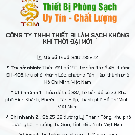
CÔNG TY TNHH THIẾT BỊ LÀM SẠCH KHÔNG
KHÍ THỜI ĐẠI MỚI
🆔
Mã số thuế
: 3401235822
📍
Trụ sở chính
: Thửa đất số 180, tờ bản đồ số 45, đường
ĐH-406, khu phố Khánh Lộc, phường Tân Hiệp, thành phố
Hồ Chí Minh, Việt Nam
📍
Chi nhánh 1
: Thửa đất số 337, Tờ bản đồ số 33, Khu
phố Bình Khánh, Phường Tân Hiệp, thành phố Hồ Chí Minh,
Việt Nam
📍
Chi nhánh 2
: : Số 25, 26 đường Lý Thánh Tông, Khu phố
Dương Lôi, Phường Từ Sơn, Tỉnh Bắc Ninh, Việt Nam
✉️
Email
: thietbilamsachkhongkhi@gmail.com