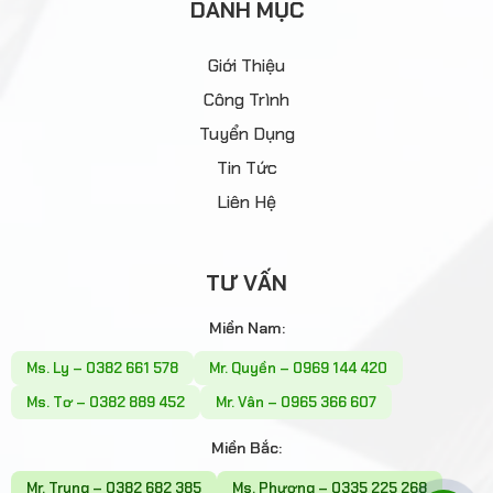
DANH MỤC
Giới Thiệu
Công Trình
Tuyển Dụng
Tin Tức
Liên Hệ
TƯ VẤN
Miền Nam:
Ms. Ly – 0382 661 578
Mr. Quyền – 0969 144 420
Ms. Tơ – 0382 889 452
Mr. Vân – 0965 366 607
Miền Bắc:
Mr. Trung – 0382 682 385
Ms. Phương – 0335 225 268