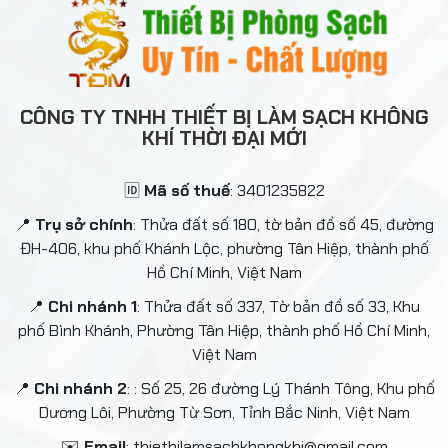
CÔNG TY TNHH THIẾT BỊ LÀM SẠCH KHÔNG
KHÍ THỜI ĐẠI MỚI
🆔
Mã số thuế
: 3401235822
📍
Trụ sở chính
: Thửa đất số 180, tờ bản đồ số 45, đường
ĐH-406, khu phố Khánh Lộc, phường Tân Hiệp, thành phố
Hồ Chí Minh, Việt Nam
📍
Chi nhánh 1
: Thửa đất số 337, Tờ bản đồ số 33, Khu
phố Bình Khánh, Phường Tân Hiệp, thành phố Hồ Chí Minh,
Việt Nam
📍
Chi nhánh 2
: : Số 25, 26 đường Lý Thánh Tông, Khu phố
Dương Lôi, Phường Từ Sơn, Tỉnh Bắc Ninh, Việt Nam
✉️
Email
: thietbilamsachkhongkhi@gmail.com