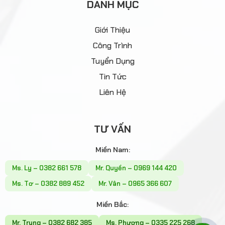
DANH MỤC
Giới Thiệu
Công Trình
Tuyển Dụng
Tin Tức
Liên Hệ
TƯ VẤN
Miền Nam:
Ms. Ly – 0382 661 578
Mr. Quyền – 0969 144 420
Ms. Tơ – 0382 889 452
Mr. Vân – 0965 366 607
Miền Bắc:
Mr. Trung – 0382 682 385
Ms. Phương – 0335 225 268