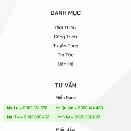
DANH MỤC
Giới Thiệu
Công Trình
Tuyển Dụng
Tin Tức
Liên Hệ
TƯ VẤN
Miền Nam:
Ms. Ly – 0382 661 578
Mr. Quyền – 0969 144 420
Ms. Tơ – 0382 889 452
Mr. Vân – 0965 366 607
Miền Bắc: