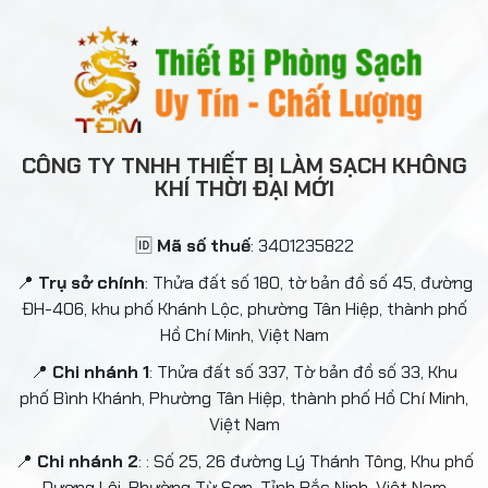
CÔNG TY TNHH THIẾT BỊ LÀM SẠCH KHÔNG
KHÍ THỜI ĐẠI MỚI
🆔
Mã số thuế
: 3401235822
📍
Trụ sở chính
: Thửa đất số 180, tờ bản đồ số 45, đường
ĐH-406, khu phố Khánh Lộc, phường Tân Hiệp, thành phố
Hồ Chí Minh, Việt Nam
📍
Chi nhánh 1
: Thửa đất số 337, Tờ bản đồ số 33, Khu
phố Bình Khánh, Phường Tân Hiệp, thành phố Hồ Chí Minh,
Việt Nam
📍
Chi nhánh 2
: : Số 25, 26 đường Lý Thánh Tông, Khu phố
Dương Lôi, Phường Từ Sơn, Tỉnh Bắc Ninh, Việt Nam