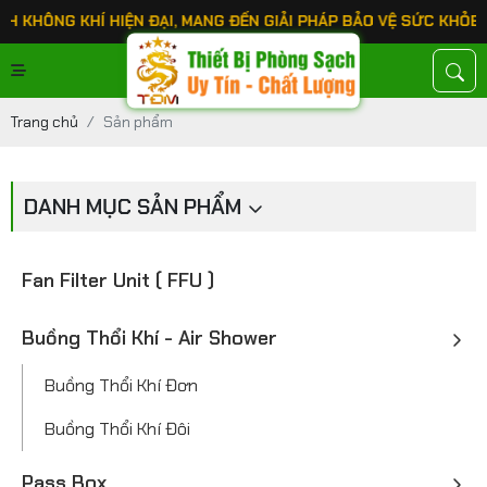
G KHÍ HIỆN ĐẠI, MANG ĐẾN GIẢI PHÁP BẢO VỆ SỨC KHỎE TỐI Ư
Trang chủ
Sản phẩm
DANH MỤC SẢN PHẨM
Fan Filter Unit ( FFU )
Buồng Thổi Khí - Air Shower
Buồng Thổi Khí Đơn
Buồng Thổi Khí Đôi
Pass Box